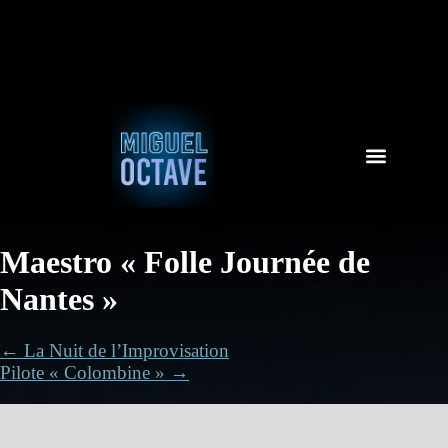
Maestro « Folle Journée de
Nantes »
← La Nuit de l’Improvisation
Pilote « Colombine » →
Réalisation
: Frédéric Le Clair, Vincent Bataillon, Philippe Béziat,
Chloé Perlemuter, François-René Martin, Pascal Rétif, Jean-Pierre
Devillers…
(Miguel Octave, 1er assistant de réalisation et
coordination réalisateurs)