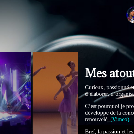
Mes atou
Curieux, passionné et
d’élaborer, d’organise
C’est pourquoi je pro
développe de la concep
renouvelé
(
Vimeo
).
Bref, la passion et l