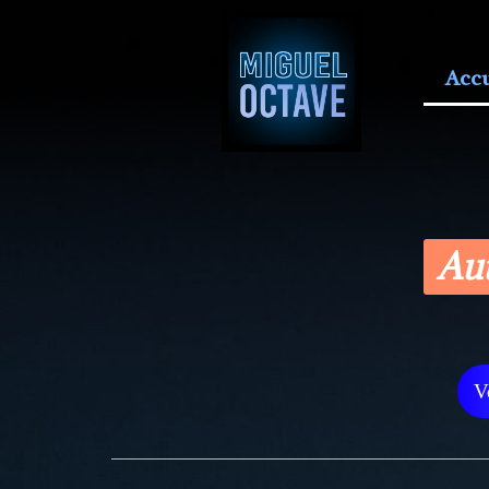
Accu
Aut
V