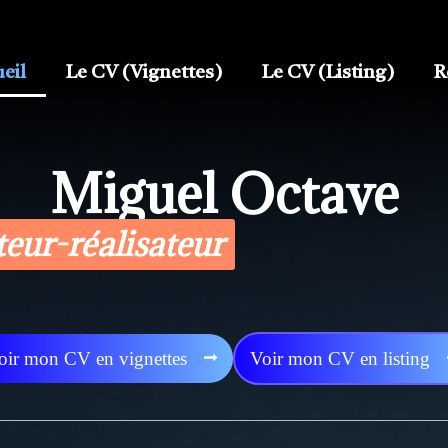
eil
Le CV (Vignettes)
Le CV (Listing)
R
Miguel Octave
eur-réalisateur
oir mon CV en vignettes
Voir mon CV en listing