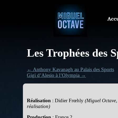
Accu
Les Trophées des S
← Anthony Kavanagh au Palais des Sports
Gigi d’Alesio à l’Olympia →
Réalisation
: Didier Frœhly
(Miguel Octave, 
réalisation)
Production
: France 2