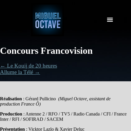
Concours Francovision
← Le Kouij de 20 heures
Allume la Télé →
Réalisation
: Gérard Pullicino
(Miguel Octave, assistant de
production France Ô)
Production
: Antenne 2 / RFO / TV5 / Radio Canada / CFI / France
Inter / RFI / SOFIRAD / SACEM
Présentation
: Vicktor Lazlo & Xavier Deluc