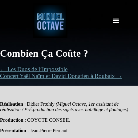
Combien Ça Coûte ?
← Les Duos de l’Impossible
Concert Yaël Naïm et David Donatien à Roubaix →
Réalisation
: Didier Frœhly
(Miguel Octave, 1er assistant de
réalisation / Pré-production des sujets avec habillage et floutages)
Production
: COYOTE CONSEIL
Présentation
: Jean-Pierre Pernaut