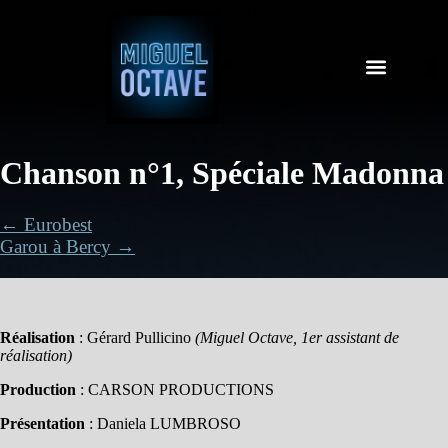
Chanson n°1, Spéciale Madonna
← Eurobest
Garou à Bercy →
Réalisation
: Gérard Pullicino
(Miguel Octave, 1er assistant de
réalisation)
Production
: CARSON PRODUCTIONS
Présentation
: Daniela LUMBROSO