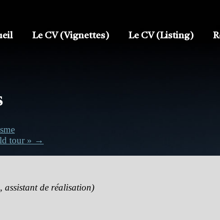
eil
Le CV (Vignettes)
Le CV (Listing)
R
s
isme
ld tour » →
 assistant de réalisation)