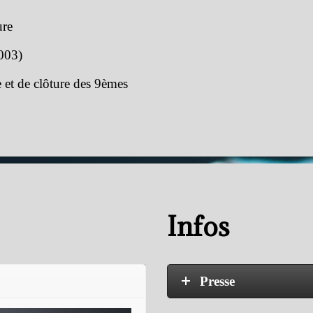
ure
2003)
 et de clôture des 9èmes
Infos
Presse