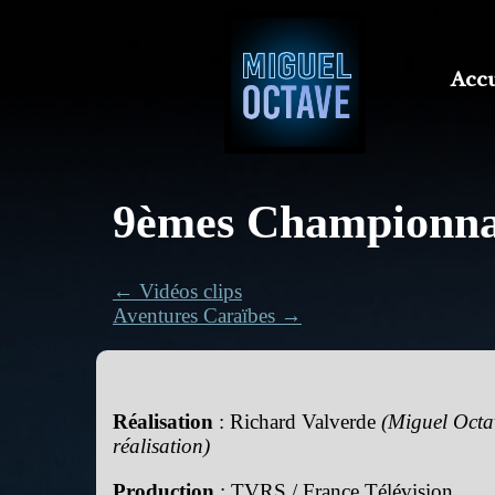
Accu
9èmes Championna
← Vidéos clips
Aventures Caraïbes →
Réalisation
: Richard Valverde
(Miguel Octav
réalisation)
Production
: TVRS / France Télévision