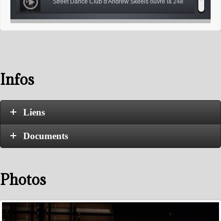
Street Dance Club d'Andrew Skeels ouvre la 24e
édition du festival Suresnes cités danse
Répétitions
Infos
Liens
Documents
Photos