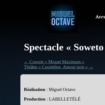
Accu
Spectacle « Soweto
← Concert « Mozart Maximum »
Théâtre « Courteline, Amour noir » →
Réalisation
: Miguel Octave
Production
: LABELLETÉLÉ