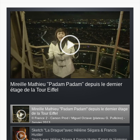
Mireille Mathieu "Padam Padam" depuis le dernier
étage de la Tour Eiffel
Mireille Mathieu "Padam Padam" depuis le dernier étage
de la Tour Eiffel
© France 2 - Carson Prod / Miguel Octave (plateau G. Pullicino) -
Janvier 2013
Sketch "La Drague"avec Hélène Ségara & Francis
Huster
Sketch avec Hélène Ségara & Francis Huster (Extrait de l'émission