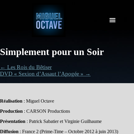
Simplement pour un Soir
← Les Rois du Bêtiser
DVD « Sexion d’Assaut l’Apogée » →
Réalisation
: Miguel Octave
Production
: CARSON Productions
Présentation
: Patrick Sabatier et Virginie Guilhaume
Diffusion
: France 2 (Prime-Time – Octobre 2012 à juin 2013)