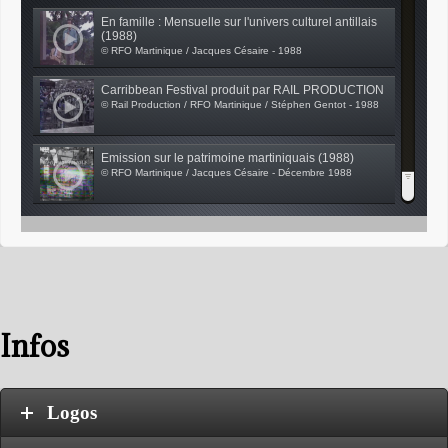
En famille : Mensuelle sur l'univers culturel antillais
(1988)
© RFO Martinique / Jacques Césaire - 1988
Carribbean Festival produit par RAIL PRODUCTION
© Rail Production / RFO Martinique / Stéphen Gentot - 1988
Emission sur le patrimoine martiniquais (1988)
© RFO Martinique / Jacques Césaire - Décembre 1988
Caribbean Festival #2
© Rail Production / RFO Martinique / Stéphen Gentot - 1988
"Villas Créoles" (1988 - 1989)
© RFO Martinique - 1988
Infos
"Voisin, Voisin" Mensuelle sur des joutes inter-
communes (1988)
© RFO Martinique / Bernard Vasseur - 1988
Logos