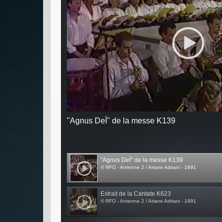
"Agnus DeÏ" de la messe K139
"Agnus DeÏ" de la messe K139
© RFO - Antenne 2 / Ariane Adriani - 1991
Extrait de la Cantate K623
© RFO - Antenne 2 / Ariane Adriani - 1991