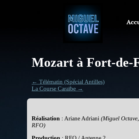
Accu
Mozart à Fort-de-
← Télématin (Spécial Antilles)
La Course Caraïbe →
Réalisation
: Ariane Adriani
(Miguel Octave,
RFO)
Production
: RFO / Antenne 2