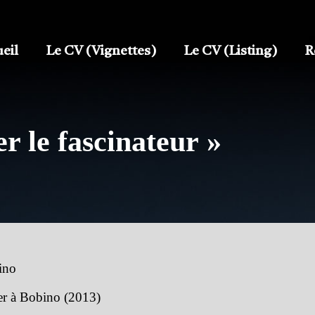
eil
Le CV (Vignettes)
Le CV (Listing)
R
r le fascinateur »
ino
er à Bobino (2013)