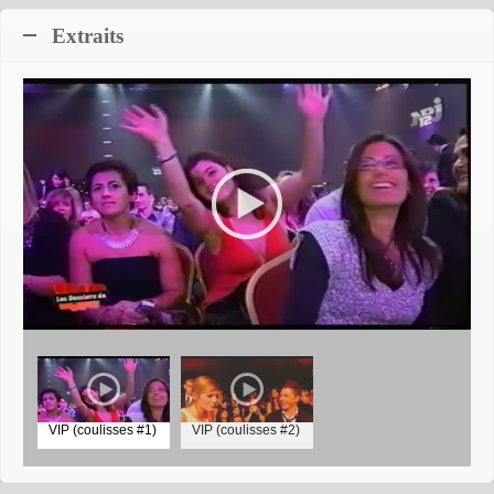
Extraits
Patrick Bruel
© NRJ - Cherie FM / Miguel Octave - Novembre 2007
VIP (coulisses #1)
VIP (coulisses #2)