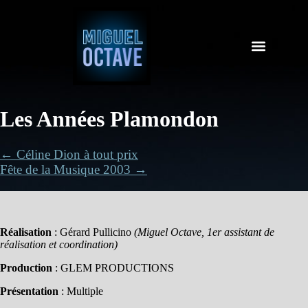
Les Années Plamondon
← Céline Dion à tout prix
Fête de la Musique 2003 →
Réalisation
: Gérard Pullicino
(Miguel Octave, 1er assistant de
réalisation et coordination)
Production
: GLEM PRODUCTIONS
Présentation
: Multiple