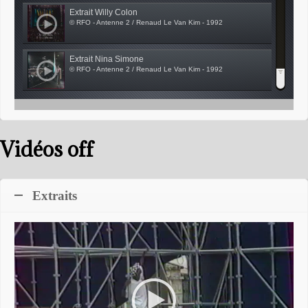
Extrait Willy Colon
© RFO - Antenne 2 / Renaud Le Van Kim - 1992
Extrait Nina Simone
© RFO - Antenne 2 / Renaud Le Van Kim - 1992
Luther et Bernard Allison
© RFO - Antenne 2 / Renaud Le Van Kim - 1992
Vidéos off
Etta James
© RFO - Antenne 2 / Renaud Le Van Kim - 1992
Extraits
Céline Fleriag
© RFO - Antenne 2 / Renaud Le Van Kim - 1992
Akiyo
© RFO - Antenne 2 / Renaud Le Van Kim - 1992