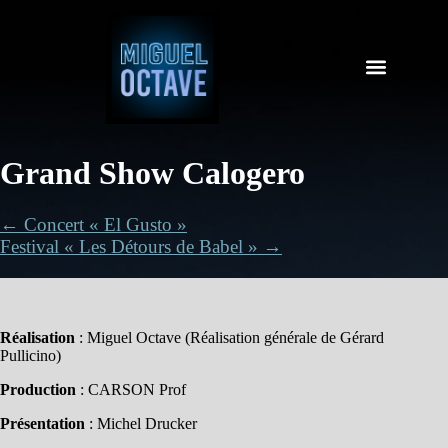
Grand Show Calogero
← Concert « El Gusto »
Festival « Les Détours de Babel » →
Réalisation
: Miguel Octave (Réalisation générale de Gérard
Pullicino)
Production
: CARSON Prof
Présentation
: Michel Drucker