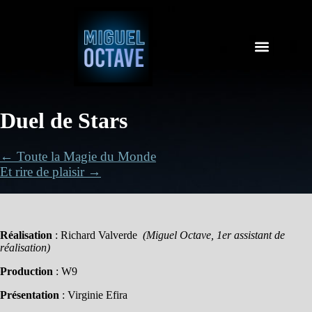
Duel de Stars
← Toute la Magie du Monde
Et rire de plaisir →
Réalisation
: Richard Valverde
(Miguel Octave, 1er assistant de
réalisation)
Production
: W9
Présentation
: Virginie Efira