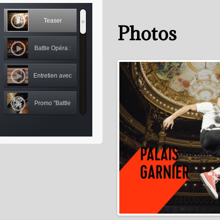
Teaser
Photos
Battle Opéra :
Entretien avec
Entretien avec
Cédric Klapisch
Myriam
Promo "Battle
Mazouzi et
Opéra"
La conclusion
Régine
Chopinot