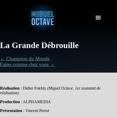
La Grande Débrouille
← Champion du Monde
Faites comme chez vous →
Réalisation
: Didier Frœhly
(Miguel Octave, 1er assistant de
réalisation)
Production
: ALPHAMEDIA
Présentation
: Vincent Perrot