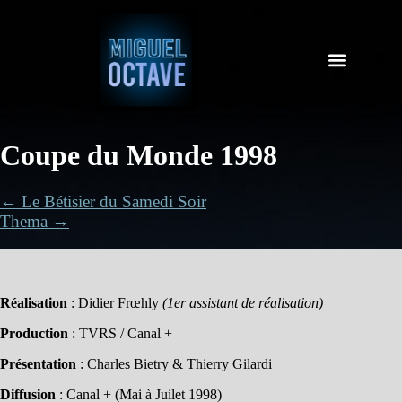
Coupe du Monde 1998
← Le Bétisier du Samedi Soir
Thema →
Réalisation
: Didier Frœhly
(1er assistant de réalisation)
Production
: TVRS / Canal +
Présentation
: Charles Bietry & Thierry Gilardi
Diffusion
: Canal + (Mai à Juilet 1998)